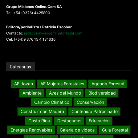
G
rupo Misiones
Online.Com
SA
Tel: +54 (0376) 4425800
Editora/periodista : Patricia Escobar
Contacto:
redaccion@argentinaforestal.com
Cel: (+54)9 376 15 4 131636
Categorías
AF Joven
AF Mujeres Forestales
Agenda Forestal
Ambiente
Aves del Mundo
Biodiversidad
Cambio Climático
Conservación
Construir con Madera
Contenido Patrocinado
Costa Rica
Destacadas
Educación
Energías Renovables
Galería de videos
Guia Forestal