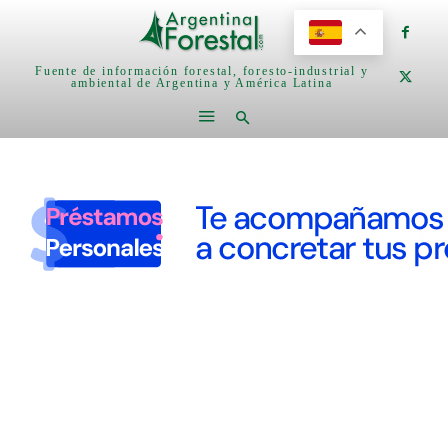
Fuente de información forestal, foresto-industrial y
ambiental de Argentina y América Latina