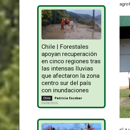
agrot
Chile | Forestales
apoyan recuperación
en cinco regiones tras
las intensas lluvias
que afectaron la zona
centro sur del país
con inundaciones
Patricia Escobar
-
Chile
06/08/2026
«La v