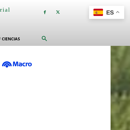
rial
ES
a
F CIENCIAS