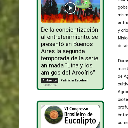
gober
mism
entre
De la concientización
y cri
al entretenimiento: se
Misi
presentó en Buenos
desd
Aires la segunda
temporada de la serie
Duran
animada “Lina y los
mantu
amigos del Arcoíris”
de Ag
Patricia Escobar
-
Ambiente
culti
06/08/2026
Agroe
biote
profu
énfas
comer