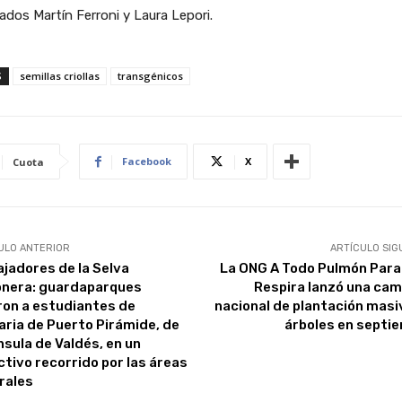
dos Martín Ferroni y Laura Lepori.
S
semillas criollas
transgénicos
Facebook
X
Cuota
ULO ANTERIOR
ARTÍCULO SIG
jadores de la Selva
La ONG A Todo Pulmón Par
onera: guardaparques
Respira lanzó una ca
ron a estudiantes de
nacional de plantación masi
aria de Puerto Pirámide, de
árboles en septi
nsula de Valdés, en un
ctivo recorrido por las áreas
rales