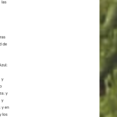
 las
ras
ad de
zul;
 y
o
za; y
 y
 y en
y los