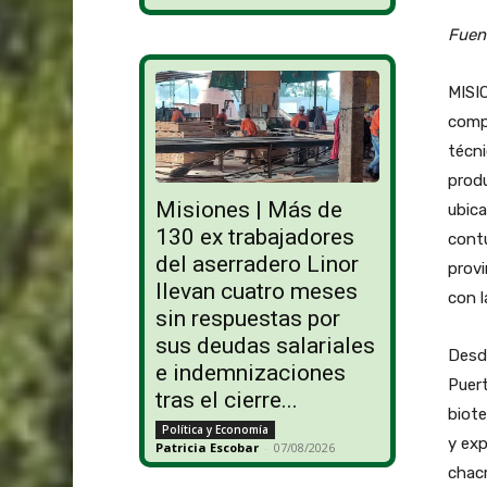
Fuen
MISIO
comp
técni
produ
Misiones | Más de
ubica
130 ex trabajadores
contu
del aserradero Linor
provi
llevan cuatro meses
con l
sin respuestas por
sus deudas salariales
Desde
e indemnizaciones
Puert
tras el cierre...
biote
Política y Economía
y exp
Patricia Escobar
-
07/08/2026
chacr