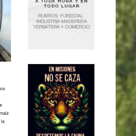
cos
se
 maíz
 la