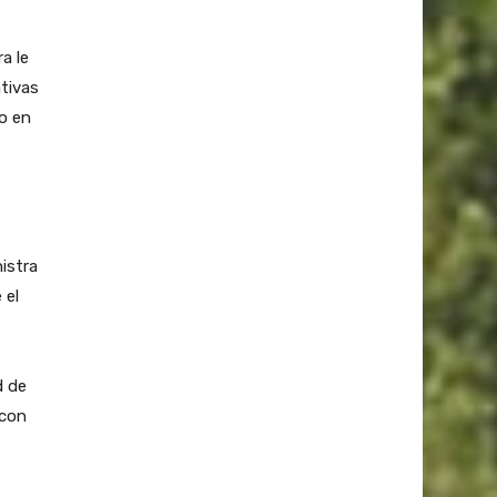
a le
ativas
co en
nistra
 el
d de
 con