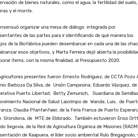
rvación de bienes naturales, como el agua, la fertilidad del suelo,
ras y el monte.
onsensuó organizar una mesa de diálogo integrada por
sentantes de las partes para ir identificando de qué manera los
jos de la Biofábrica pueden desembarcar en cada una de las chac
alcanzar esos objetivos, y Marta Ferreira dejó abierta la posibilid
porar ítems, con la misma finalidad, al Presupuesto 2020.
gricultores presentes fueron Ernesto Rodríguez, de CCTA Pozo A
nio Barboza Da Silva, de Unión Campesina; Eduardo Vázquez, de
erativa Puerto Libertad; Betty Zemunich, Guardiana de Semillas
ovimiento Nacional de Salud Laicrimpo de Wanda; Luis, de Puert
anza; Claudia Pfanfanfaier, de la Feria Franca de Puerto Esperan
an Grondona, de MTE de Eldorado. También estuvieron Enso Ortt
do Segovia, de la Red de Agricultura Orgánica de Misiones (RAOM;
sentación de Kaapuera, el líder socio ambiental Rulo Bregagnolo, 