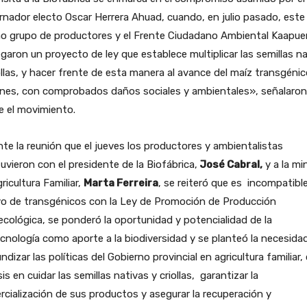
nador electo Oscar Herrera Ahuad, cuando, en julio pasado, este
o grupo de productores y el Frente Ciudadano Ambiental Kaapuer
garon un proyecto de ley que establece multiplicar las semillas n
ollas, y hacer frente de esta manera al avance del maíz transgéni
ones, con comprobados daños sociales y ambientales», señalaron
e el movimiento.
te la reunión que el jueves los productores y ambientalistas
vieron con el presidente de la Biofábrica,
José Cabral,
y a la mi
ricultura Familiar,
Marta Ferreira
, se reiteró que es incompatible
vo de transgénicos con la Ley de Promoción de Producción
cológica, se ponderó la oportunidad y potencialidad de la
cnología como aporte a la biodiversidad y se planteó la necesida
ndizar las políticas del Gobierno provincial en agricultura familiar,
is en cuidar las semillas nativas y criollas, garantizar la
cialización de sus productos y asegurar la recuperación y