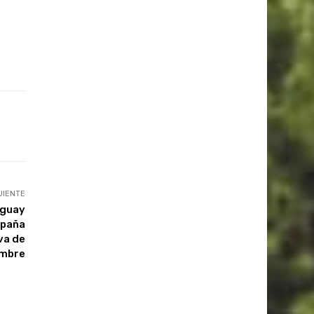
UIENTE
aguay
mpaña
va de
embre