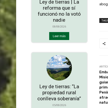
Ley de tierras | La
aboga
reforma que sí
funcionó no la votó
nadie
TAG
08/08/2026
Leer más
ARTÍC
Emba
Misi
guia
Ley de tierras: “La
prim
propiedad rural
Pení
atra
conlleva soberanía”
natu
05/08/2026