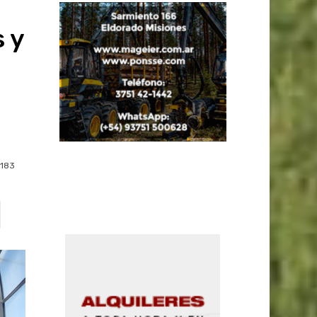
 y
183