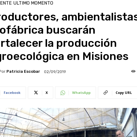
IENTE
ULTIMO MOMENTO
oductores, ambientalistas
iofábrica buscarán
rtalecer la producción
groecológica en Misiones
Por
Patricia Escobar
02/09/2019
Facebook
X
WhatsApp
Copy URL