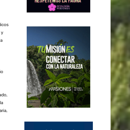
licos
 y
la
io
ado,
la
ria,