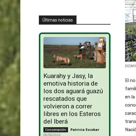
Últimas noticias
DCIM1
Kuarahy y Jasy, la
El no
emotiva historia de
famil
los dos aguará guazú
en la
rescatados que
conoc
volvieron a correr
libres en los Esteros
carac
del Iberá
trans
Nació
Patricia Escobar
-
Conservación
08/08/2026