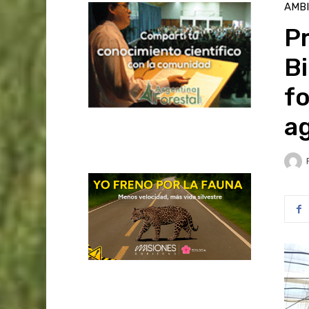
AMB
Pr
B
fo
a