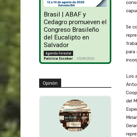
conse
capue
Brasil | ABAF y
Cedagro promueven el
Se c
Congreso Brasileño
repre
del Eucalipto en
traba
Salvador
para 
Agenda Forestal
Patricia Escobar
-
05/08/2026
incor
Los a
Opinión
Anto
Coop
del M
Esper
Miri
Gerar
repre