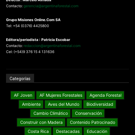
Contacto:
gerencia@argentinaforestal.com
G
rupo Misiones
Online.Com
SA
Tel: +54 (0376) 4425800
Editora/periodista : Patricia Escobar
Contacto:
redaccion@argentinaforestal.com
Cel: (+54)9 376 15 4 131636
Categorías
AF Joven
AF Mujeres Forestales
Agenda Forestal
Ambiente
Aves del Mundo
Biodiversidad
Cambio Climático
Conservación
Construir con Madera
Contenido Patrocinado
Costa Rica
Destacadas
Educación