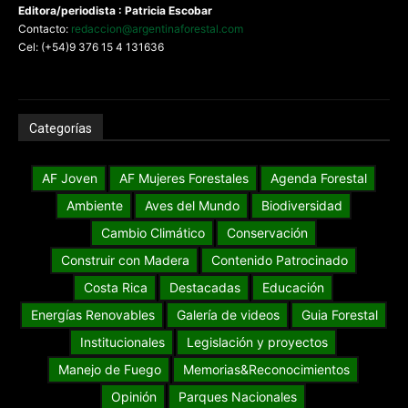
Editora/periodista : Patricia Escobar
Contacto:
redaccion@argentinaforestal.com
Cel: (+54)9 376 15 4 131636
Categorías
AF Joven
AF Mujeres Forestales
Agenda Forestal
Ambiente
Aves del Mundo
Biodiversidad
Cambio Climático
Conservación
Construir con Madera
Contenido Patrocinado
Costa Rica
Destacadas
Educación
Energías Renovables
Galería de videos
Guia Forestal
Institucionales
Legislación y proyectos
Manejo de Fuego
Memorias&Reconocimientos
Opinión
Parques Nacionales